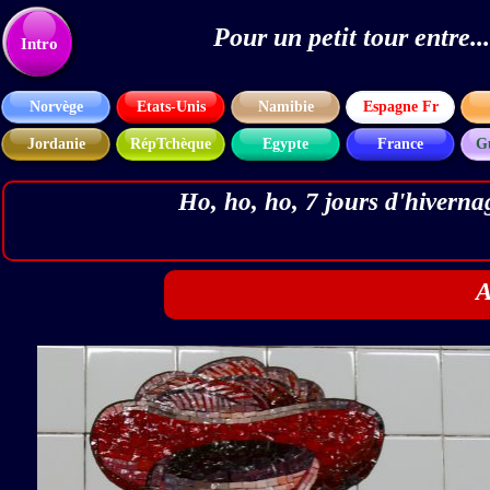
Pour un petit tour entre
Texte
Intro
Norvège
Etats-Unis
Namibie
Espagne Fr
Jordanie
RépTchèque
Egypte
France
G
Ho, ho, ho, 7 jours d'hiver
A