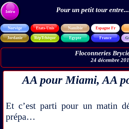
Pour un petit tour entre
Texte
Intro
Norvège
Etats-Unis
Namibie
Espagne Fr
Jordanie
RépTchèque
Egypte
France
G
Floconneries Bryci
24 décembre 2019
AA pour Miami, AA pou
Et c’est parti pour un matin d
prépa…