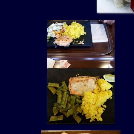
Le décollage est prévu à 16h40
nombreux et tant l’embarque
l’enregistrement, le paiement des
est compris dans le vol interne,
mauvaise réponse, savoir Non, à 
et le redéposer ensuite" et l’a
comme d’hab dans ces circonstan
sera "Minute Papillon" d’Aurélie
Et nous dropons, dropons, dr
grignoteries plutôt lights.