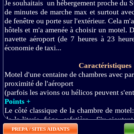
Je souhaitais un hébergement proche du St
douanier. En ce 24 décembre, il y
de minutes de marche max et surtout avec 
de fenêtre ou porte sur l'extérieur. Cela m'
vite, même si, ils ne sont que
hôtels et m'a amenée à choisir un motel. D
aussi vous poser des questions av
navette aéroport (de 7 heures à 23 heur
les lilas sont beaux. Et, un s’
économie de taxi...
décidé d’interroger une mamy al
Caractéristiques
fait, c’est une babouchka qui ne
Motel d'une centaine de chambres avec park
un moment, il interpelle deux co
proximité de l'aéroport
moment, et finalement demande s
(parfois les avions ou hélicos peuvent s'en
devant moi s’en va traduire et m
Points +
Le côté classique de la chambre de motel: t
car le monsieur est originaire de
de la literie, frigo, cafetière... S'y ajouten
du personnel. Chambre 201.
PREPA / SITES AIDANTS