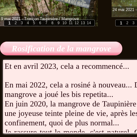
24 mai 2021 
9 mai 2021 - Tronçon Taupinière / Mangrove
1
1
2
3
4
5
6
7
8
9
10
11
12
13
14
2
3
Rosification de la mangrove
Et en avril 2023, cela a recommencé...
En mai 2022, cela a rosiné à nouveau... 
mangrove a joué les bis repetita...
En juin 2020, la mangrove de Taupinière
une joyeuse teinte pleine de vie, après l
confinement, quoi de plus normal...
Je rassure tout le monde, c'est naturel.