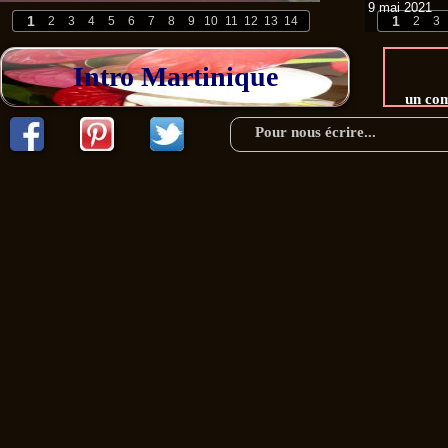
9 mai 2021
1
1
2
3
4
5
6
7
8
9
10
11
12
13
14
2
3
Intro Martinique
un com
Pour nous écrire...