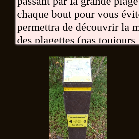
passant par la grande plage
chaque bout pour vous évite
permettra de découvrir la 
des plagettes (pas toujours 
Rocher et le morne Larcher.
Nous vous recommandons de f
départ parking du port des 
plage d'O'Mullane vers le 
on peut aussi partir de là e