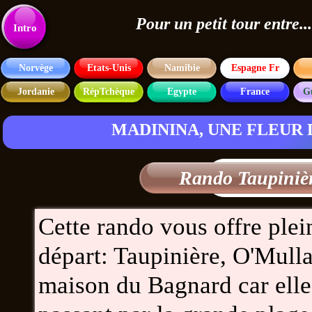
Pour un petit tour entre
Texte
Intro
Norvège
Etats-Unis
Namibie
Espagne Fr
Jordanie
RépTchèque
Egypte
France
G
MADININA, UNE FLEUR 
Rando Taupiniè
Cette rando vous offre plein
départ: Taupinière, O'Mull
maison du Bagnard car elle 