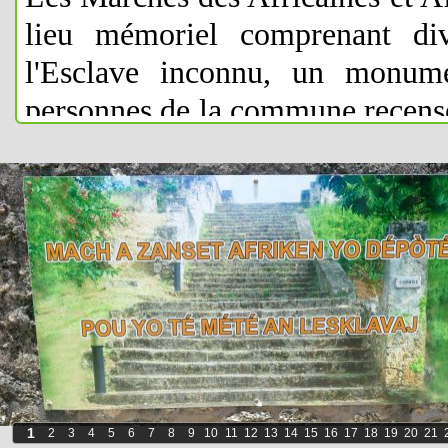
lieu mémoriel comprenant di
l'Esclave inconnu, un monum
personnes de la commune recensé
Louis Delgrès... C'était un de
triangulaire. Celles et ceux qui
maudite traversée, y été débarq
destin où d'autres tentaient de dé
précieusement enfouie, en elle
descendantes et descendants. Ains
au long des siècles, de ne jama
réduire... Sur le site, il y a é
1
2
3
4
5
6
7
8
9
10
11
12
13
14
15
16
17
18
19
20
21