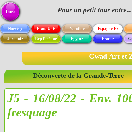
Pour un petit tour entre
Texte
Intro
Norvège
Etats-Unis
Namibie
Espagne Fr
Jordanie
RépTchèque
Egypte
France
G
Gwad'Art et Z
Découverte de la Grande-Terre
J5 - 16/08/22 - Env. 1
fresquage