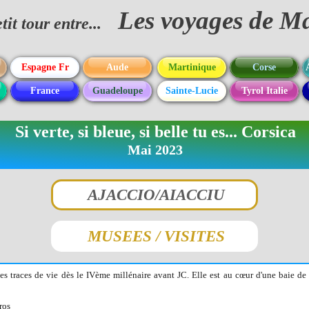
Les voyages de M
tit tour entre...
Espagne Fr
Aude
Martinique
Corse
France
Guadeloupe
Sainte-Lucie
Tyrol Italie
Si verte, si bleue, si belle tu es... Corsica
Mai 2023
AJACCIO/AIACCIU
.
MUSEES / VISITES
.
s traces de vie dès le IVème millénaire avant JC. Elle est au cœur d'une baie de 
ros