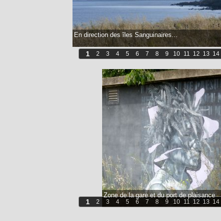
En direction des îles Sanguinaires...
1
2
3
4
5
6
7
8
9
10
11
12
13
14
Zone de la gare et du port de plaisance
1
2
3
4
5
6
7
8
9
10
11
12
13
14