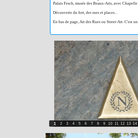
Palais Fesch, musée des Beaux-Arts, avec Chapelle 
Découverte du fort, des rues et places...
En bas de page, Art des Rues ou Street-Art. C'est un 
1
2
3
4
5
6
7
8
9
10
11
12
13
14