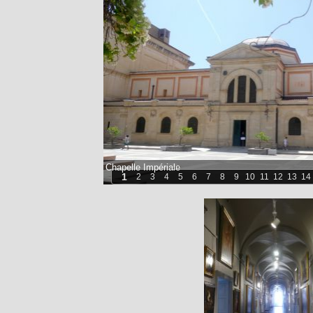
Chapelle Impériale
1
2
3
4
5
6
7
8
9
10
11
12
13
14