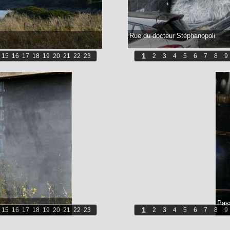
Rue du docteur Stéphanopoli
1
15
16
17
18
19
20
21
22
23
2
3
4
5
6
7
8
9
1
15
16
17
18
19
20
21
22
23
2
3
4
5
6
7
8
9