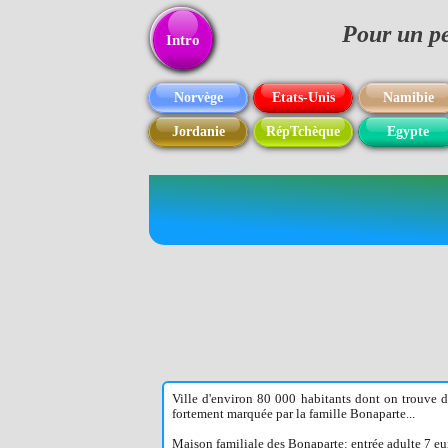
Pour un pe
Texte
Intro
Norvège
Etats-Unis
Namibie
Jordanie
RépTchèque
Egypte
Ville d'environ 80 000 habitants dont on trouve de
fortement marquée par la famille Bonaparte...
Maison familiale des Bonaparte: entrée adulte 7 eu