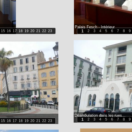
Palais Fesch - Intérieur
1
15
16
17
18
19
20
21
22
23
2
3
4
5
6
7
8
9
Déambulation dans les rues...
1
2
3
4
5
6
7
8
9
15
16
17
18
19
20
21
22
23