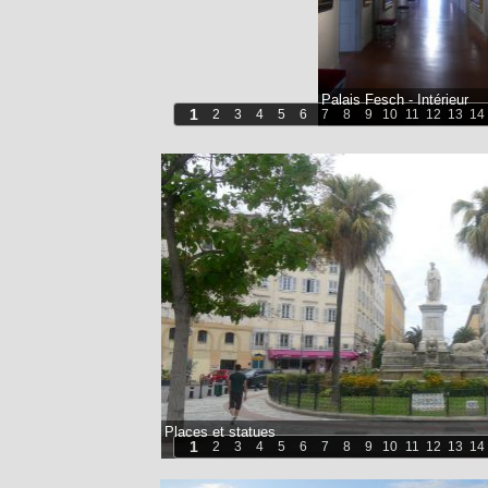
Palais Fesch - Intérieur
1
2
3
4
5
6
7
8
9
10
11
12
13
14
Places et statues
1
2
3
4
5
6
7
8
9
10
11
12
13
14