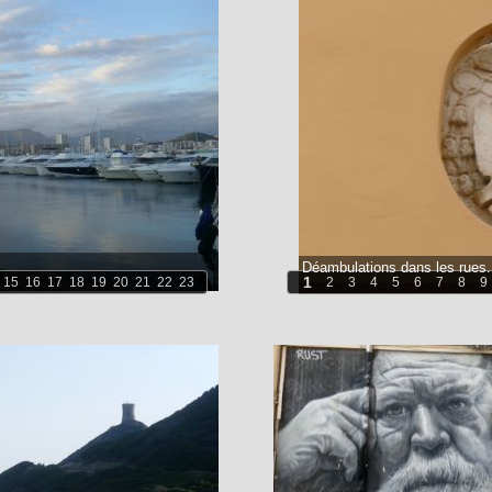
Déambulations dans les rues.
1
15
16
17
18
19
20
21
22
23
2
3
4
5
6
7
8
9