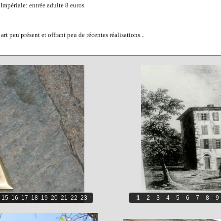
Impériale: entrée adulte 8 euros
art peu présent et offrant peu de récentes réalisations...
1
15
16
17
18
19
20
21
22
23
2
3
4
5
6
7
8
9