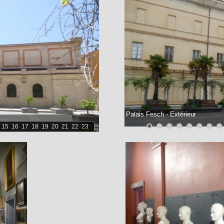
Palais Fesch - Extérieur
15
16
17
18
19
20
21
22
23