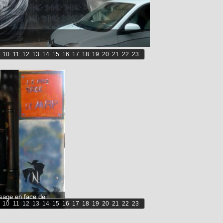
10
11
12
13
14
15
16
17
18
19
20
21
22
23
Passage en face de la Préfecture
10
11
12
13
14
15
16
17
18
19
20
21
22
23