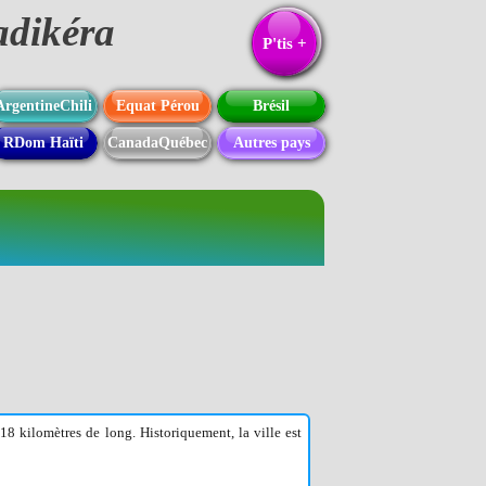
adikéra
Texte
P'tis +
ArgentineChili
Equat Pérou
Brésil
RDom Haïti
CanadaQuébec
Autres pays
18 kilomètres de long. Historiquement, la ville est