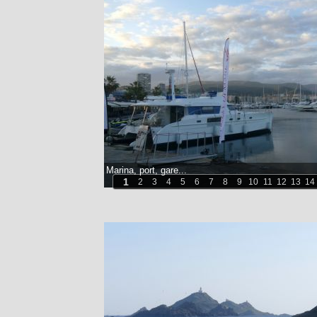
Marina, port, gare...
1
2
3
4
5
6
7
8
9
10
11
12
13
14