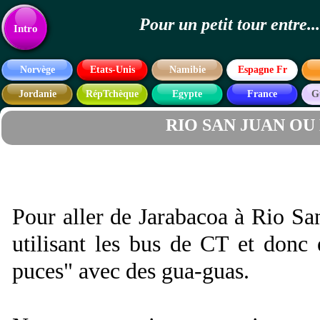
Pour un petit tour entre
Texte
Intro
Norvège
Etats-Unis
Namibie
Espagne Fr
Jordanie
RépTchèque
Egypte
France
G
RIO SAN JUAN OU
Pour aller de Jarabacoa à Rio San
utilisant les bus de CT et donc 
puces" avec des gua-guas.