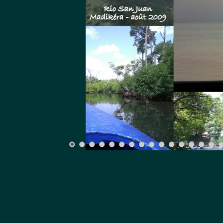
tous les deux de la voiture et av
minute à eux. Nous avions avec 
sommes remontés en voiture que n
cours d'un de nos voyages précéde
- A Nagua on est déposé à la gua
destination à 14 heures.
Rio San Juan avait été envisagée
peu touristique avec de belles 
trouvé. C'était une option à envi
un lieu certain.