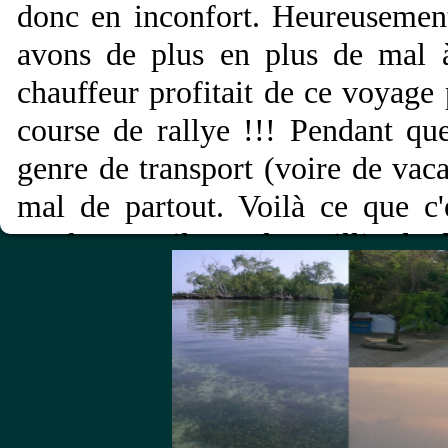
donc en inconfort. Heureusemen
avons de plus en plus de mal à
chauffeur profitait de ce voyage
course de rallye !!! Pendant q
genre de transport (voire de vacan
mal de partout. Voilà ce que c'
confort car il y a des milliards 
dans de si bonnes conditions !!!
Anecdote sécurité: pour preuve 
tranquillité d'esprit question sé
précaution et tous les clignotant
une pause technique !!! Lorsqu'o