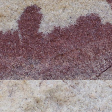
pour les souvenirs de ce voyage...
La prépa au 23 juillet 2012
Bonjour,
Nous commençons à pré-préparer 
rassemblés, les photocopies de docs d
Après Iguazu (hostal Casa Blanca), n
son et lumières. Puis direction Merce
une bulle de luxe à la Posada de La
(en bus). Direction la zone nord et
cette partie. Nous prévoyons un arrê
balade à Lamas nous tente...