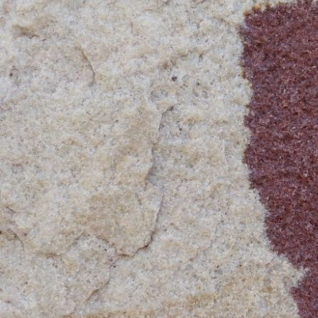
A l'arrivée nos dépenses journaliè
S'ajoute à tout cela le fait que 
de repos et de coolitude, que tout 
qu'une sélection va se faire avant 
La prépa au 28 juillet 20
Bonjour,
Les boîtes diverses et variées s
demain matin.
Quelques infos en cours de rout