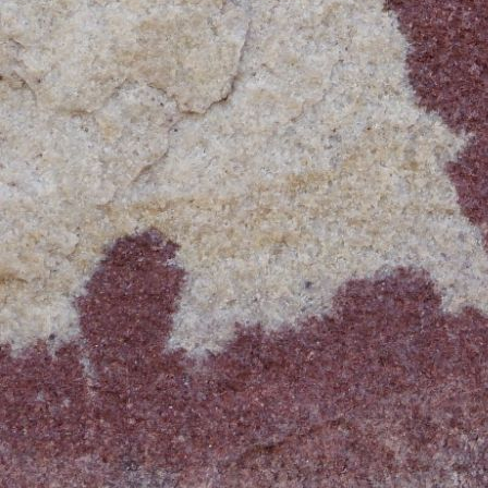
Nous disposions d'une somme de 
hors billets d'avion pour venir/part
Des choix et conceptions personne
change autorisé (donc pas de recou
ou...), pas non plus de transport
utilisation prépondérante des cart
en fonctionnant autrement.
Compte-tenu de notre première ex
sur Internet, de nos goûts et cho
hébergement serait de l'ordre de 7