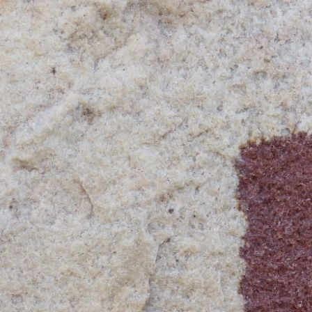
Approche à partir des envies, obj
Lister ses envies, ses besoins (ac
restauration...), budgeter et ajust
possibles financiers maxima.
Approche mixte - qui est la nôt
Partir d'un budget maximal par jou
possibles à partir des impératifs p
impératifs personnels est très var
déplacement (voiture/avion/bus) e
l'hébergement, les activités... L'
éléments structurants.