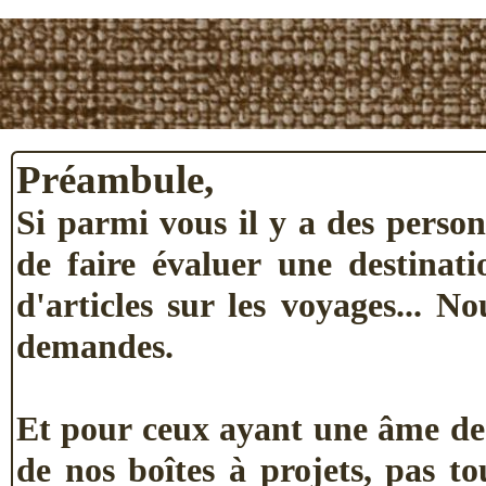
- Nord Ouest Argentine
- Sud Bolivie
- Nord Chili
Je vais tenir un journal 
préparation de ce voyage..
Préambule,
Merci à celles et à ce
Si parmi vous il y a des person
l'élaboration de ce périple.
de faire évaluer une destinati
d'articles sur les voyages... 
demandes.
Et pour ceux ayant une âme de
de nos boîtes à projets, pas t