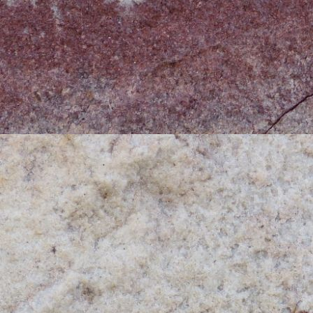
d'envisager ce voyage au volant d
pllus, être en voiture c'est être 
un des objectifs à ce type de voyag
même si les échanges demeurent p
Dans la première phase de la prépa
parcours, j'avais envisagé plein 
2010". Bien des envisagés se sont
temporelles ou organisationnelles.
couperet.