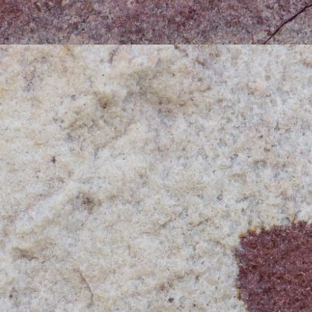
Le budget nourriture, repas du soi
d'une quarantaine d'euros auxquels
blanchisserie et imprévus (commod
total de 50 euros.
A ce stade, il nous reste 80 euros
et les activités. Certains envisag
nous. C'est un choix qui va oriente
inconditionnels. D'autres bien sûr
Les activités envisagées: entrées 