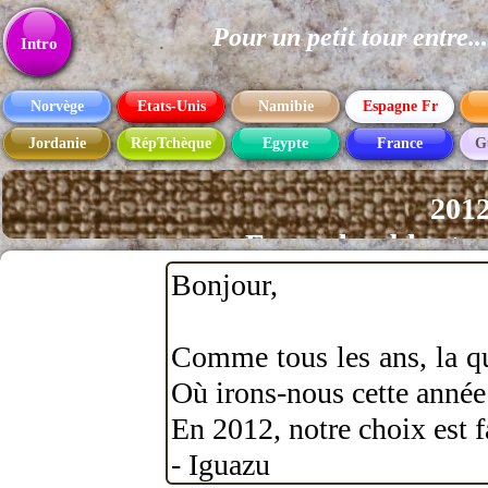
Pour un petit tour entre
Texte
Intro
Norvège
Etats-Unis
Namibie
Espagne Fr
Jordanie
RépTchèque
Egypte
France
G
2012
Eau, sel, sable et
sud Brésil -nord Ar
Bonjour,
Comme tous les ans, la que
Où irons-nous cette année
En 2012, notre choix est f
- Iguazu