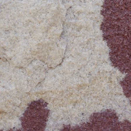
del Ibera, activités payantes... ét
aussi en fonction d'impératifs pe
privée.
Donc, il nous restait une quaranta
oubliés.
Une voiture louée dans la région 
une cinquantaine d'euros par jour
ne pouvait qu'être envisagée de 
le voyage s'est structuré en bus... 
prise sur place. Il faut également