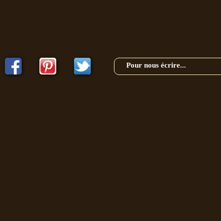
Pour nous écrire...