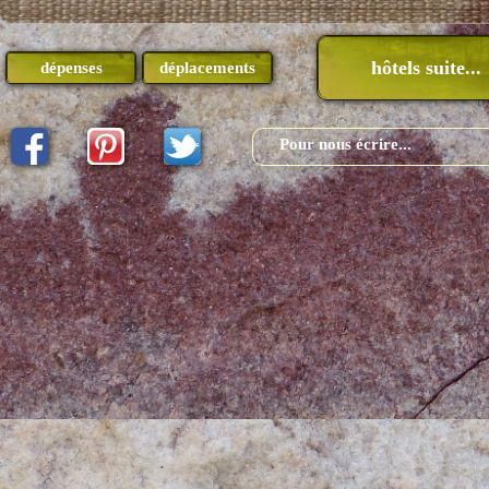
hôtels suite...
dépenses
déplacements
Pour nous écrire...