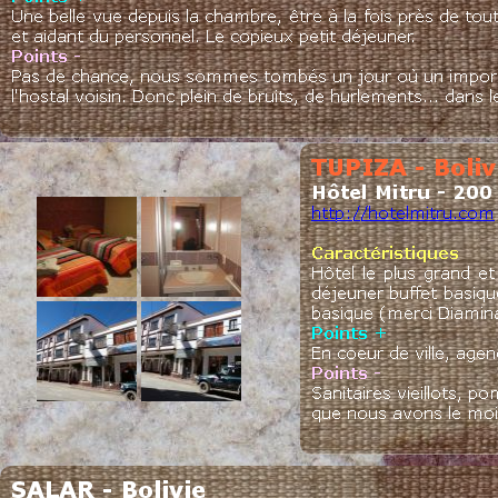
fourrés…
Cotation petits-déjeuners
Continental = servi à table
Buffet continental = buffet avec 
croissants, céréales, jus, fruits, 
Buffet = buffet avec grand choix d
gateaux multiples...