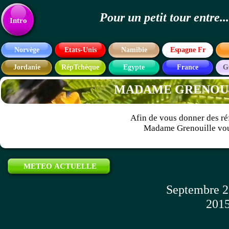
Pour un petit tour entre
Texte
Intro
Norvège
Etats-Unis
Namibie
Espagne Fr
Jordanie
RépTchèque
Egypte
France
G
MADAME GRENOUIL
Afin de vous donner des ré
Madame Grenouille vous
METEO ACTUELLE
Septembre 2
2015