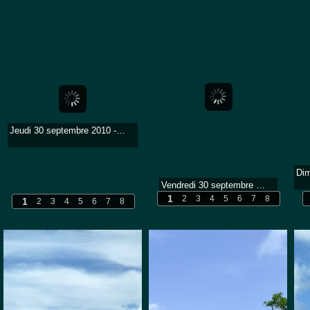
Jeudi 30 septembre 2010 - 6h10
Vendredi 30 septembre 2011 - 16h (soir 27,5) - Une belle journée avec très peu de vent et un peu de sargasses.
1
2
3
4
5
6
7
8
1
2
3
4
5
6
7
8