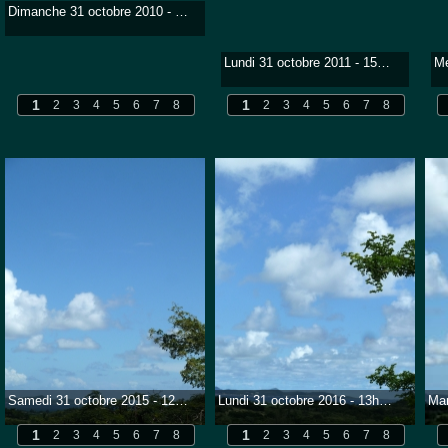
Dimanche 31 octobre 2010 - 9h30
Lundi 31 octobre 2011 - 15h15 - 27° (soir 26,5) - Une journée de bleu, orné de gris et de quelques gouttes de çi - de là. Pas de vent.
1
1
2
3
4
5
6
7
8
2
3
4
5
6
7
8
Samedi 31 octobre 2015 - 12h40 - 30°2 - Humitité 74% - Humidex 42 - Soir 27°2 - Max 31° - Min 24°8 - Une journée allant de belle à nuageuse...
Lundi 31 octobre 2016 - 13h30 - 31°3 - Humitité 71% - Humidex 43 - Soir 28°6 - Max 31°9 - Min 25°6- Une journée chzudement bleue...
1
1
2
3
4
5
6
7
8
2
3
4
5
6
7
8