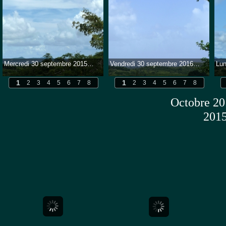
Mercredi 30 septembre 2015 - 12h40 - 32°3 - Humitité 70% - Humidex 45 - Soir 29°8 - Max=33°3 - Min=26°6. Une journée sous nuages sans eau...
Vendredi 30 septembre 2016 - 13h15 - 30°6 - Humitité 66% - Humidex 40 - Soir 27° - Max 30°9 - Min 25°2 - Une journée où le bleu revient bien...
1
1
2
3
4
5
6
7
8
2
3
4
5
6
7
8
Octobre 20
2015