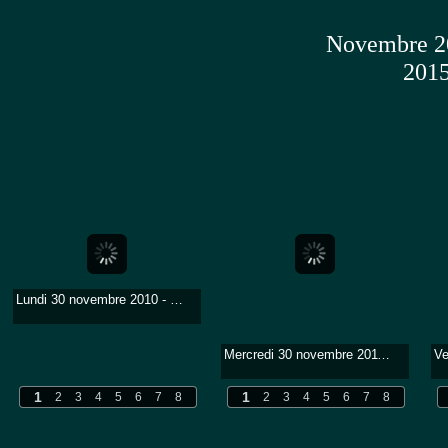
Novembre 20
2015
Lundi 30 novembre 2010 - 15 heures
Mercredi 30 novembre 2011 - 12h30 - 29° (soir 27) Après une nuit grondissante, le bleu est de retour. Très forte humidité et pas de vent.
1
1
2
3
4
5
6
7
8
2
3
4
5
6
7
8