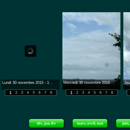
Lundi 30 novembre 2015 - 12h - 29°1 - Humitité 79% - Humidex 42 - Soir 28°2 - Max 29°1 - Min 25°8 - Une journée sous couverture et parfois fortes pluies...
Mercredi 30 novembre 2016 - 12h20 - 27°1 - Humitité 82% - Humidex 37 - Soir 25°1 - Max 27°2 - Min 23°1 - Une journée sous gris et pluie...
1
1
2
3
4
5
6
7
8
2
3
4
5
6
7
8
déc, jan, fév
mars, avril, mai
juin,