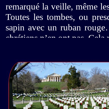
remarqué la veille, même le
Toutes les tombes, ou pres
sapin avec un ruban rouge
chrétiens n’en ont pas. Cela 
Direction la tombe de The P
pas américaine à la maison L
JFK tout comme Le Général
pourquoi Caroline n’a pas v
et frère et sœur…