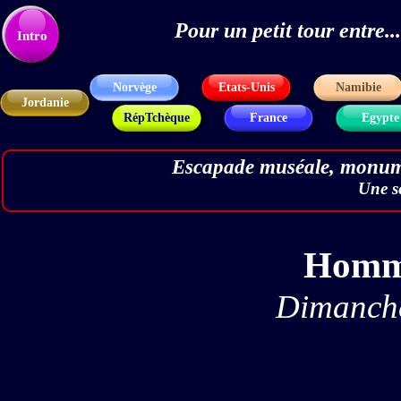
Pour un petit tour entre
Texte
Intro
Norvège
Etats-Unis
Namibie
Jordanie
RépTchèque
France
Egypte
Escapade muséale, monume
Une s
Homma
Dimanche