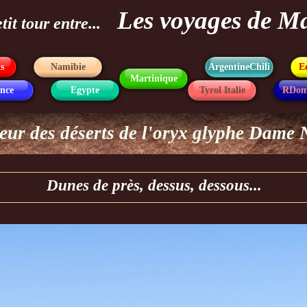
Les voyages de M
tit tour entre...
s
Namibie
ArgentineChili
E
Martinique
nce
Egypte
Tyrol Italie
RDom
eur des déserts de l'oryx glyphe Dame 
Dunes de près, dessus, dessous...