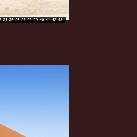
3
34
35
36
37
38
39
40
41
42
43