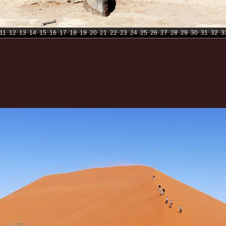
11
12
13
14
15
16
17
18
19
20
21
22
23
24
25
26
27
28
29
30
31
32
3