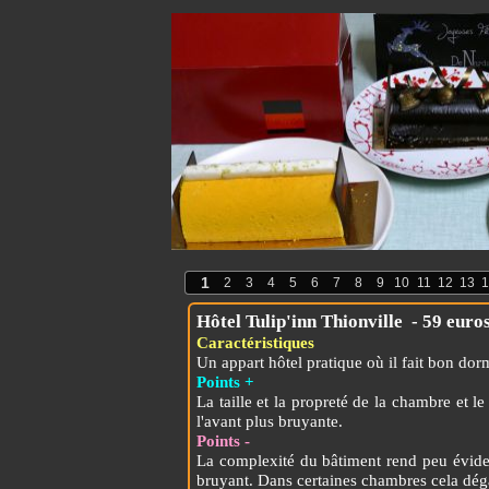
1
2
3
4
5
6
7
8
9
10
11
12
13
1
Hôtel Tulip'inn Thionville - 59
Caractéristiques
Un appart hôtel pratique où il fait bon dorm
Points +
La taille et la propreté de la chambre et l
l'avant plus bruyante.
Points -
La complexité du bâtiment rend peu évident
bruyant. Dans certaines chambres cela dég