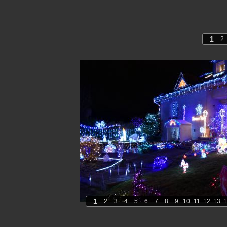
1
2
1
2
3
4
5
6
7
8
9
10
11
12
13
1