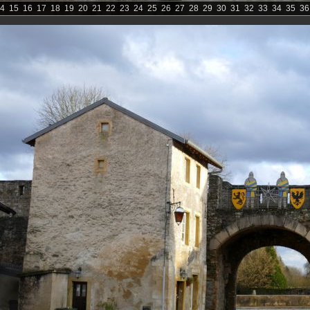
4
15
16
17
18
19
20
21
22
23
24
25
26
27
28
29
30
31
32
33
34
35
36