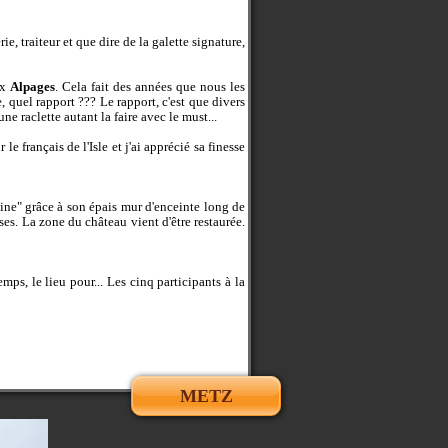
e, traiteur et que dire de la galette signature,
ux
Alpages
. Cela fait des années que nous les
, quel rapport ??? Le rapport, c'est que divers
e raclette autant la faire avec le must...
le français de l'Isle et j'ai apprécié sa finesse
aine" grâce à son épais mur d'enceinte long de
es. La zone du château vient d'être restaurée.
emps, le lieu pour... Les cinq participants à la
METZ