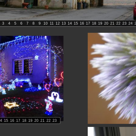
3
4
5
6
7
8
9
10
11
12
13
14
15
16
17
18
19
20
21
22
23
24
4
15
16
17
18
19
20
21
22
23