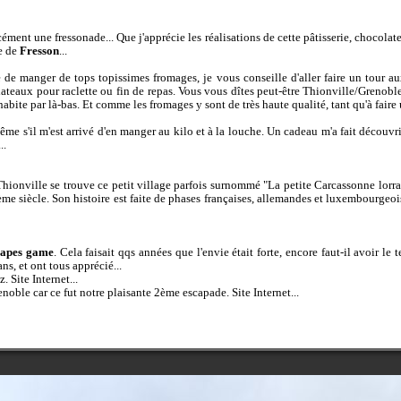
ment une fressonade... Que j'apprécie les réalisations de cette pâtisserie, chocolateri
te de
Fresson
...
 de manger de tops topissimes fromages, je vous conseille d'aller faire un tour
a
lateaux pour raclette ou fin de repas. Vous vous dîtes peut-être Thionville/Grenoble
te par là-bas. Et comme les fromages y sont de très haute qualité, tant qu'à faire un
ême s'il m'est arrivé d'en manger au kilo et à la louche. Un cadeau m'a fait découvrir 
..
Thionville se trouve ce petit village parfois surnommé "La petite Carcassonne lorr
e siècle. Son histoire est faite de phases françaises, allemandes et luxembourgeois
capes game
. Cela faisait qqs années que l'envie était forte, encore faut-il avoir le t
ns, et ont tous apprécié...
tz.
Site Internet...
renoble car ce fut notre plaisante 2ème escapade.
Site Internet...