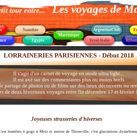
Les voyages de M
tit tour entre...
s
Namibie
ArgentineChili
E
Martinique
nce
Egypte
Tyrol Italie
RDom
LORRAINERIES PARISIENNES - Début 2018
Il s'agit d'un carnet de voyage en mode ultra light...
Il est axé sur des commentaires plus ou moins brefs
 le partage de photos ou de films sur des lieux découverts ou re
rs de deux hivernaux voyages entre fin décembre 17 et février 
Joyeuses strasseries d'hiverses
es, c'est lumières à gogo à Metz et autour de Thionville, c'est glaciations dysnéïen