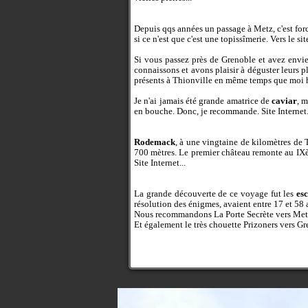
Depuis qqs années un passage à Metz, c'est forcé
si ce n'est que c'est une topissîmerie.
Vers le si
Si vous passez près de Grenoble et avez envie
connaissons et avons plaisir à déguster leurs p
présents à Thionville en même temps que moi habi
Je n'ai jamais été grande amatrice de
caviar
, m
en bouche. Donc, je recommande.
Site Internet.
Rodemack
, à une vingtaine de kilomètres de 
700 mètres. Le premier château remonte au IXèm
Site Internet...
La grande découverte de ce voyage fut les
es
résolution des énigmes, avaient entre 17 et 58 a
Nous recommandons La Porte Secrète vers Me
Et également le très chouette Prizoners vers G