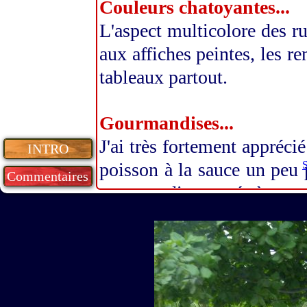
Couleurs chatoyantes...
L'aspect multicolore des r
aux affiches peintes, les re
tableaux partout.
Gourmandises...
J'ai très fortement apprécié
INTRO
poisson à la sauce un peu 
S
Commentaires
gourmandise sucrée à mon a
Communication...
Le conseil des Ministres es
avons pu être informés de