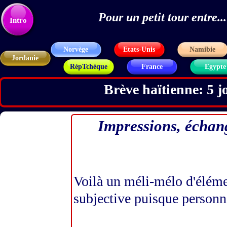
Pour un petit tour entre
Texte
Intro
Norvège
Etats-Unis
Namibie
Jordanie
RépTchèque
France
Egypte
Brève haïtienne: 5 jo
Impressions, échange
Voilà un méli-mélo d'éléme
subjective puisque personn