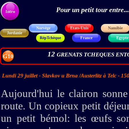
Pour un petit tour entre
Texte
Intro
Norvège
Etats-Unis
Namibie
Jordanie
RépTchèque
France
Egypte
12
GRENATS TCHEQUES ENT
G10
Lundi 29 juillet - Slavkov u Brna /Austerlitz à Telc - 1
Aujourd'hui le clairon sonne
route. Un copieux petit déjeun
un petit bémol: les œufs s