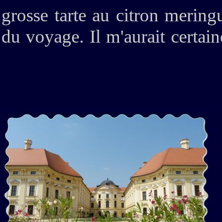
grosse tarte au citron merin
du voyage. Il m'aurait certai
ou en rose macaron. J'ai pr
Schönbrunn il y a fort lon
aussi.. J'adoooorrrre alors allo
Bien sûr, impossible de visit
malheureusement ! A 10 heur
chaussons de gros patins bleu
La visite se fera en mode glis